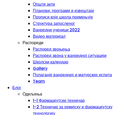
Општи акти
Планови, програми и извештаји
Прописи које школа примењује
Структура запосленог
Ванредни ученици 2022
Видео материјал
Распореди
Распоред звоњења
Распоред звона у ванредној ситуацији
Школски календар
Gallery
Полаганје ванредних и матурских испита
Team
Блог
Одељења
1-1 Фармацеутски техничар
1-2 Техничар за хемијску и фармацеутску
технологију