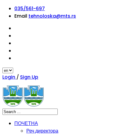
035/561-697
Email
tehnoloska@mts.rs
Login
/
Sign Up
ПОЧЕТНА
Реч директора