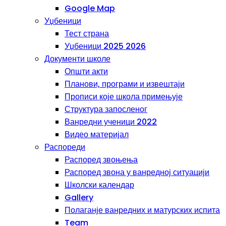
Google Map
Уџбеници
Тест страна
Уџбеници 2025 2026
Документи школе
Општи акти
Планови, програми и извештаји
Прописи које школа примењује
Структура запосленог
Ванредни ученици 2022
Видео материјал
Распореди
Распоред звоњења
Распоред звона у ванредној ситуацији
Школски календар
Gallery
Полаганје ванредних и матурских испита
Team