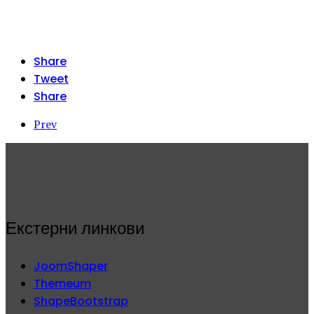
Share
Tweet
Share
Prev
Екстерни линкови
JoomShaper
Themeum
ShapeBootstrap