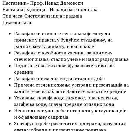
Наставник– Проф. Ненад Димовски
Наставна јединица – Израда базе података
Тип часа-Систематизација градива
Циљеви часа
Развијање и стицање вештина које могу да
примене у пракси, у будућем студирању, на
радном месту, животу, и ван школе
Развијање способности ученика за примену
стеченог знања, стално учење и надоградњу знања
Подизање свести о значају заштите животне
средине
Развијање писмености дигиталног доба
Примена стечених знања у изради презентација на
задате теме из области Заштите животне средине
Уочавање значаја воде за живот, опасности од
загађења воде, значај прераде отпадих вода
Неопходност употребе интернета у комуникацији
и објављивању садржаја
Значај употребе различитих програма, визуелних
алата у обради и презентовању података