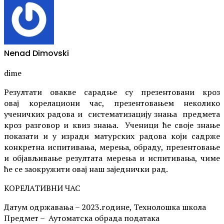
Nenad Dimovski
dime
Резултати овакве сарадње су презентовани кроз
овај корелациони час, презентовањем неколико
ученичких радова и систематизацију знања предмета
кроз разговор и квиз знања. Ученици ће своје знање
показати и у изради матурских радова који садрже
конкретна испитивања, мерења, обраду, презентовање
и објављивање резултата мерења и испитивања, чиме
ће се заокружити овај наш заједнички рад.
КОРЕЛАТИВНИ ЧАС
Датум одржавања – 2023.године, Технолошка школа
Предмет – Аутоматска обрада података