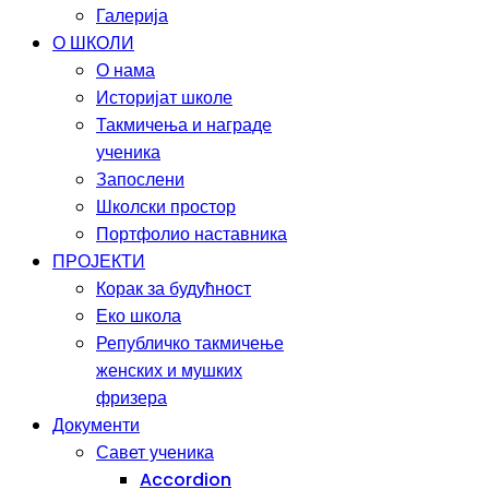
Галерија
О ШКОЛИ
О нама
Историјат школе
Такмичења и награде
ученика
Запослени
Школски простор
Портфолио наставника
ПРОЈЕКТИ
Корак за будућност
Еко школа
Републичко такмичење
женских и мушких
фризера
Документи
Савет ученика
Accordion