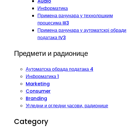
Audio
Информатика
Примена рачунара у технолошким
процесима III3
Примена рачунара у аутоматској обради
података IV3
Предмети и радионице
Аутоматска обрада података 4
Информатика 1
Marketing
Consumer
Branding
Угледни и огледни часови, радионице
Category