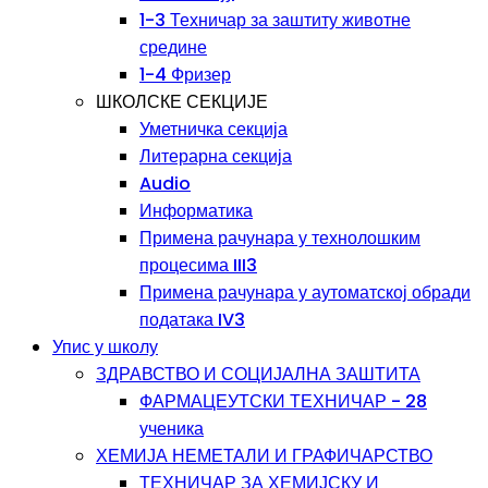
1-3 Техничар за заштиту животне
средине
1-4 Фризер
ШКОЛСКЕ СЕКЦИЈЕ
Уметничка секција
Литерарна секција
Audio
Информатика
Примена рачунара у технолошким
процесима III3
Примена рачунара у аутоматској обради
података IV3
Упис у школу
ЗДРАВСТВО И СОЦИЈАЛНА ЗАШТИТА
ФАРМАЦЕУТСКИ ТЕХНИЧАР - 28
ученика
ХЕМИЈА НЕМЕТАЛИ И ГРАФИЧАРСТВО
ТЕХНИЧАР ЗА ХЕМИЈСКУ И