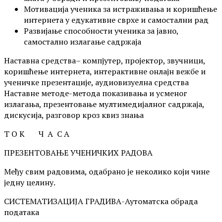
Мотивација ученика за истраживања и коришћење
интернета у едукативне сврхе и самостални рад
Развијање способности ученика за јавно,
самостално излагање садржаја
Наставна средства– компјутер, пројектор, звучници,
коришћење интернета, интерактивне онлајн вежбе и
ученичке презентације, аудиовизуелна средства
Наставне методе-метода показивања и усменог
излагања, презентовање мултимедијалног садржаја,
дискусија, разговор кроз квиз знања
Т О К Ч А С А
ПРЕЗЕНТОВАЊЕ УЧЕНИЧКИХ РАДОВА
Међу свим радовима, одабрано је неколико који чине
једну целину.
СИСТЕМАТИЗАЦИЈА ГРАДИВА-Аутоматска обрада
података