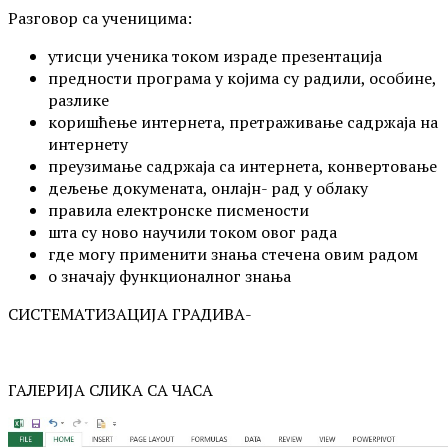
Разговор са ученицима:
утисци ученика током израде презентација
предности програма у којима су радили, особине,
разлике
коришћење интернета, претраживање садржаја на
интернету
преузимање садржаја са интернета, конвертовање
дељење докумената, онлајн- рад у облаку
правила електронске писмености
шта су ново научили током овог рада
где могу применити знања стечена овим радом
о значају функционалног знања
СИСТЕМАТИЗАЦИЈА ГРАДИВА-
ГАЛЕРИЈА СЛИКА СА ЧАСА