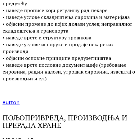
предузећу
• наведе прописе који регулишу рад пекаре
• наведе услове складиштења сировина и материјала
• објасни промене до којих долази услед неправилног
складиштења и транспорта
• наведе врсте и структуру трошкова
• наведе услове испоруке и продаје пекарских
производа
• објасни основне принципе предузетништва
• наведе врсте пословне документације (требовање
сировина, радни налози, утрошак сировина, извештај о
производњи и сл.)
Button
ПОЉОПРИВРЕДА, ПРОИЗВОДЊА И
ПРЕРАДА ХРАНЕ