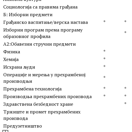
Социологија са правима грађана
Б: Изборни предмети
Грађанско васпитање/верска настава
*
*
Изборни програм према програму
*
образовног профила
А2:Обавезни стручни предмети
Физика
*
Хемија
*
Исхрана људи
*
Операције и мерења у прехрамбеној
*
производњи
Прехрамбена технологија
*
*
Производња прехрамбених производа
*
*
Здравствена безбедност хране
*
Тржиште и промет прехрамбених
производа
Предузетништво