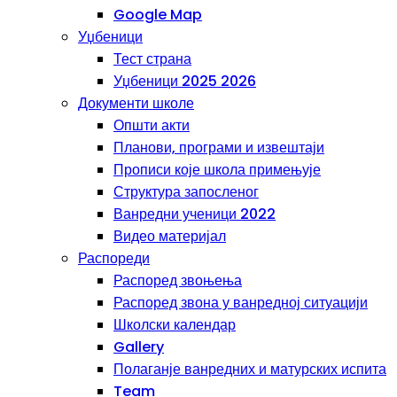
Google Map
Уџбеници
Тест страна
Уџбеници 2025 2026
Документи школе
Општи акти
Планови, програми и извештаји
Прописи које школа примењује
Структура запосленог
Ванредни ученици 2022
Видео материјал
Распореди
Распоред звоњења
Распоред звона у ванредној ситуацији
Школски календар
Gallery
Полаганје ванредних и матурских испита
Team