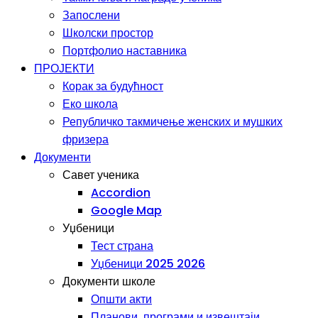
Запослени
Школски простор
Портфолио наставника
ПРОЈЕКТИ
Корак за будућност
Еко школа
Републичко такмичење женских и мушких
фризера
Документи
Савет ученика
Accordion
Google Map
Уџбеници
Тест страна
Уџбеници 2025 2026
Документи школе
Општи акти
Планови, програми и извештаји