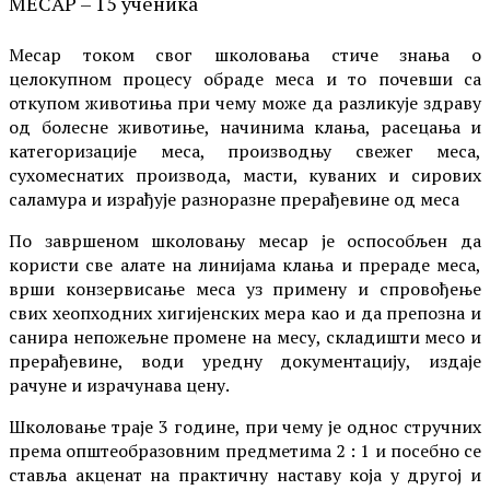
МЕСАР – 15 ученика
Месар током свог школовања стиче знања о
целокупном процесу обраде меса и то почевши са
откупом животиња при чему може да разликује здраву
од болесне животиње, начинима клања, расецања и
категоризације меса, производњу свежег меса,
сухомеснатих производа, масти, куваних и сирових
саламура и израђује разноразне прерађевине од меса
По завршеном школовању месар је оспособљен да
користи све алате на линијама клања и прераде меса,
врши конзервисање меса уз примену и спровођење
свих хеопходних хигијенских мера као и да препозна и
санира непожељне промене на месу, складишти месо и
прерађевине, води уредну документацију, издаје
рачуне и израчунава цену.
Школовање траје 3 године, при чему је однос стручних
према општеобразовним предметима 2 : 1 и посебно се
ставља акценат на практичну наставу која у другој и