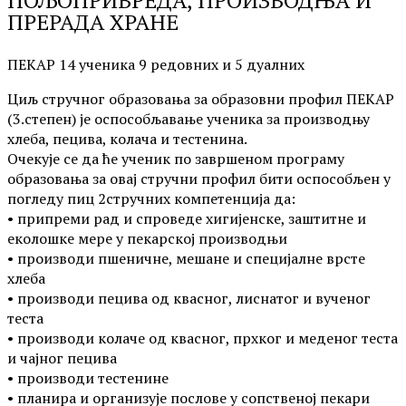
ПРЕРАДА ХРАНЕ
ПЕКАР 14 ученика 9 редовних и 5 дуалних
Циљ стручног образовања за образовни профил ПЕКАР
(3.степен) је оспо­собљавање ученика за производњу
хлеба, пецива, колача и тестенина.
Очекује се да ће ученик по завршеном програму
образовања за овај стручни профил бити оспособљен у
погледу пиц 2стручних компетенција да:
• припреми рад и спроведе хигијенске, заштитне и
еколошке мере у пекарској производњи
• производи пшеничне, мешане и специјалне врсте
хлеба
• производи пецива од квасног, лиснатог и вученог
теста
• производи колаче од квасног, прхког и меденог теста
и чајног пецива
• производи тестенине
• планира и организује послове у сопственој пекари