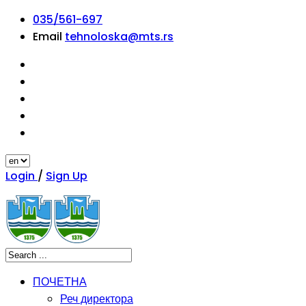
035/561-697
Email
tehnoloska@mts.rs
Login
/
Sign Up
ПОЧЕТНА
Реч директора