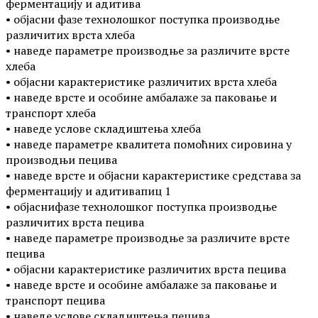
ферментацију и адитива
• објасни фазе технолошког поступка производње
различитих врста хлеба
• наведе параметре производње за различите врсте
хлеба
• објасни карактеристике различитих врста хлеба
• наведе врсте и особине амбалаже за паковање и
транспорт хлеба
• наведе услове складиштења хлеба
• наведе параметре квалитета помоћних сировина у
производњи пецива
• наведе врсте и објасни карактеристике средстава за
ферментацију и адитивапиц 1
• објаснифазе технолошког поступка производње
различитих врста пецива
• наведе параметре производње за различите врсте
пецива
• објасни карактеристике различитих врста пецива
• наведе врсте и особине амбалаже за паковање и
транспорт пецива
• наведе услове складиштења пецива