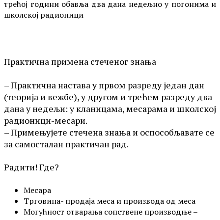
трећој години обавља два дана недељно у погонима и
школској радионици
Практична примена стеченог знања
– Практична настава у првом разреду један дан
(теорија и вежбе), у другом и трећем разреду два
дана у недељи: у кланицама, месарама и школској
радионици-месари.
– Примењујете стечена знања и оспособљавате се
за самосталан практичан рад.
Радити! Где?
Месара
Трговина- продаја меса и производа од меса
Могућност отварања сопствене производње –