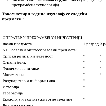
прехрамбена технологија).
Током четири године изучавају се следећи
предмети :
ОПЕРАТЕР У ПРЕХРАМБЕНОЈ ИНДУСТРИЈИ
назив предмета
1.разред
2.р
А1:Обавезни општеобразовни предмети
Српски језик и књижевност
*
*
Страни језик
*
*
Физичко васпитање
*
*
Математика
*
*
Рачунарство и информатика
*
Историја
*
Географија
Екологија и заштита животне средине
*
Ликовна култура