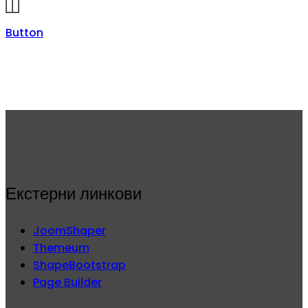
Button
Екстерни линкови
JoomShaper
Themeum
ShapeBootstrap
Page Builder