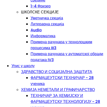
средине
1-4 Фризер
ШКОЛСКЕ СЕКЦИЈЕ
Уметничка секција
Литерарна секција
Audio
Информатика
Примена рачунара у технолошким
процесима III3
Примена рачунара у аутоматској обради
података IV3
Упис у школу
ЗДРАВСТВО И СОЦИЈАЛНА ЗАШТИТА
ФАРМАЦЕУТСКИ ТЕХНИЧАР - 28
ученика
ХЕМИЈА НЕМЕТАЛИ И ГРАФИЧАРСТВО
ТЕХНИЧАР ЗА ХЕМИЈСКУ И
ФАРМАЦЕУТСКУ ТЕХНОЛОГИЈУ - 28