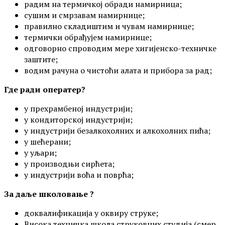
радим на термичкој обради намирница;
сушим и смрзавам намирнице;
правилно складиштим и чувам намирнице;
термички обрађујем намирнице;
одговорно спроводим мере хигијенско-техничке
заштите;
водим рачуна о чистоћи алата и прибора за рад;
Где ради
оператер
?
у прехрамбеној индустрији;
у кондиторској индустрији;
у индустрији безалкохолних и алкохолних пића;
у шећерани;
у уљари;
у производњи сирћета;
у индустрији воћа и поврћа;
За даље школовање ?
доквалификација у оквиру струке;
Висока техничка школа струковних студија (смер