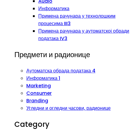
Audio
Информатика
Примена рачунара у технолошким
процесима III3
Примена рачунара у аутоматској обради
података IV3
Предмети и радионице
Аутоматска обрада података 4
Информатика 1
Marketing
Consumer
Branding
Угледни и огледни часови, радионице
Category