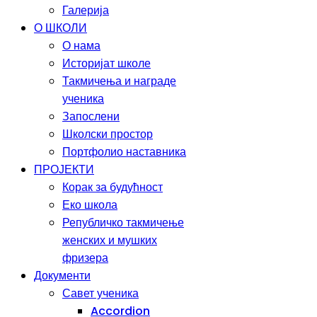
Галерија
О ШКОЛИ
О нама
Историјат школе
Такмичења и награде
ученика
Запослени
Школски простор
Портфолио наставника
ПРОЈЕКТИ
Корак за будућност
Еко школа
Републичко такмичење
женских и мушких
фризера
Документи
Савет ученика
Accordion