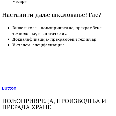
месаре
Наставити даље школовање! Где?
Више школе – пољопривредне, прехрамбене,
технолошке, васпитачке и …
Доквалификација- прехрамбени техничар
V степен- специјализација
Button
ПОЉОПРИВРЕДА, ПРОИЗВОДЊА И
ПРЕРАДА ХРАНЕ