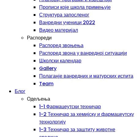
Прописи које школа примењује
Структура запосленог
Ванредни ученици 2022
Видео материјал
Распореди
Распоред звоњења
Распоред звона у ванредној ситуацији
Школски календар
Gallery
Полаганје ванредних и матурских испита
Team
Блог
Одељења
1-1 Фармацеутски техничар
1-2 Техничар за хемијску и фармацеутску
технологију
1-3 Техничар за заштиту животне