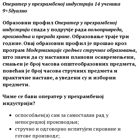
Оператер у прехрамбеној индустрији 14 ученика
9+5дуално
Образовни профил
Оператер у прехрамбеној
индустрији
спада у подручје рада
пољопривреда,
производња и прерада хране
. Образовање траје три
године. Овај образовни профил је прошао кроз
програм
Модернизације средњег стручног образовања
,
што значи да су наставни планови осавремењени,
смањен је број часова општеобразовних предмета,
повећан је број часова стручних предмета и
практичне наставе, а уведени су и изборни
предмети.
Чиме се бави оператер у прехрамбеној
индустрији?
оспособљен(а) сам за самосталан рад у
непосредној производњи;
стручно и одговорно испитујем сировине и
готове производе;