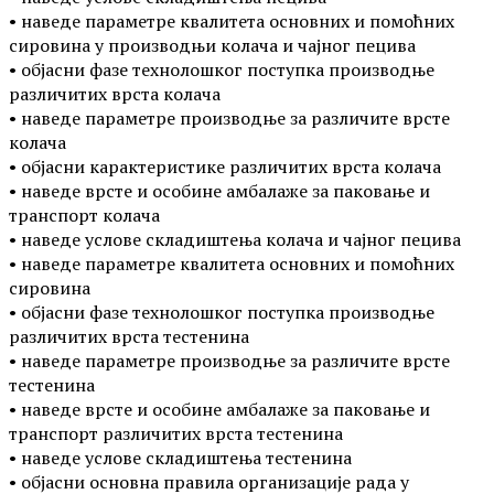
• наведе параметре квалитета основних и помоћних
сировина у производњи колача и чајног пецива
• објасни фазе технолошког поступка производње
различитих врста колача
• наведе параметре производње за различите врсте
колача
• објасни карактеристике различитих врста колача
• наведе врсте и особине амбалаже за паковање и
транспорт колача
• наведе услове складиштења колача и чајног пецива
• наведе параметре квалитета основних и помоћних
сировина
• објасни фазе технолошког поступка производње
различитих врста тестенина
• наведе параметре производње за различите врсте
тестенина
• наведе врсте и особине амбалаже за паковање и
транспорт различитих врста тестенина
• наведе услове складиштења тестенина
• објасни основна правила организације рада у