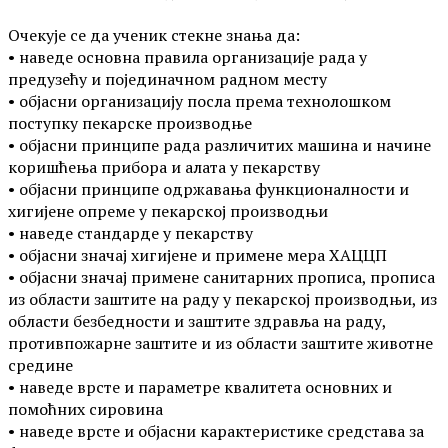
Очекује се да ученик стекне знања да:
• наведе основна правила организације рада у
предузећу и појединачном радном месту
• објасни организацију посла према технолошком
поступку пекарске производње
• објасни принципе рада различитих машина и начине
коришћења прибора и алата у пекарству
• објасни принципе одржавања функционалности и
хигијене опреме у пекарској производњи
• наведе стандарде у пекарству
• објасни значај хигијене и примене мера ХАЦЦП
• објасни значај примене санитарних прописа, прописа
из области заштите на раду у пекарској производњи, из
области безбедности и заштите здравља на раду,
противпожарне заштите и из области заштите животне
средине
• наведе врсте и параметре квалитета основних и
помоћних сировина
• наведе врсте и објасни карактеристике средстава за