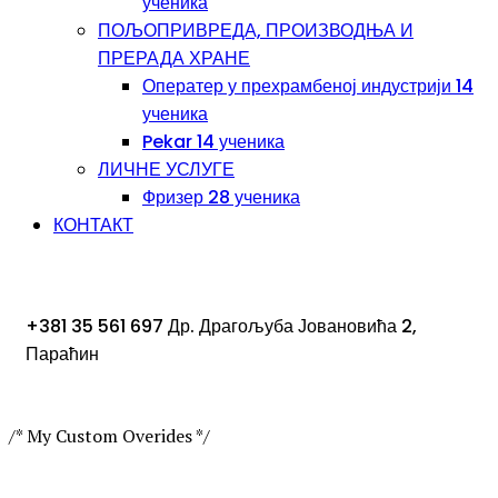
ученика
ПОЉОПРИВРЕДА, ПРОИЗВОДЊА И
ПРЕРАДА ХРАНЕ
Оператер у прехрамбеној индустрији 14
ученика
Pekar 14 ученика
ЛИЧНЕ УСЛУГЕ
Фризер 28 ученика
КОНТАКТ
+381 35 561 697
Др. Драгољуба Јовановића 2,
Параћин
/* My Custom Overides */