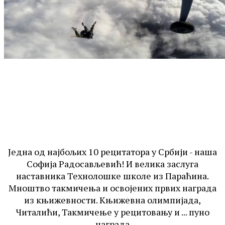
Једна од најбољих 10 рецитатора у Србији - наша
Софија Радосављевић! И велика заслуга
наставника Технолошке школе из Параћина.
Мноштво такмичења и освојених првих награда
из књижевности. Књижевна олимпијада,
Читалићи, Такмичење у рецитовању и ... пуно
награда