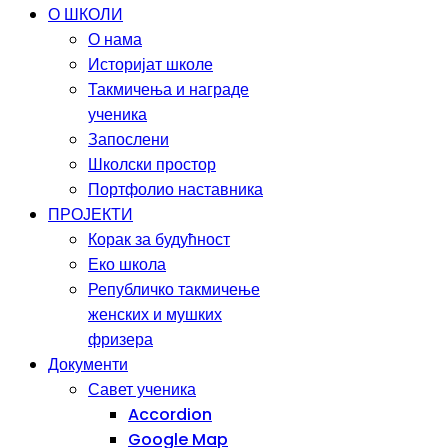
О ШКОЛИ
О нама
Историјат школе
Такмичења и награде
ученика
Запослени
Школски простор
Портфолио наставника
ПРОЈЕКТИ
Корак за будућност
Еко школа
Републичко такмичење
женских и мушких
фризера
Документи
Савет ученика
Accordion
Google Map