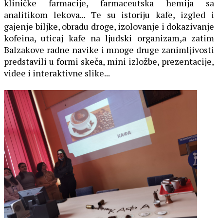
kliničke farmacije, farmaceutska hemija sa
analitikom lekova... Te su istoriju kafe, izgled i
gajenje biljke, obradu droge, izolovanje i dokazivanje
kofeina, uticaj kafe na ljudski organizam,a zatim
Balzakove radne navike i mnoge druge zanimljivosti
predstavili u formi skeča, mini izložbe, prezentacije,
videe i interaktivne slike...