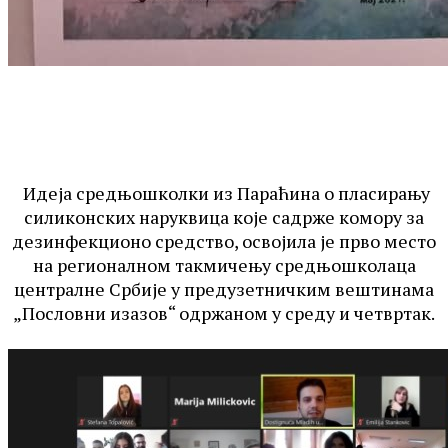
Идеја средњошколки из Параћина о пласирању
силиконских наруквица које садрже комору за
дезинфекционо средство, освојила је прво место
на регионалном такмичењу средњошколаца
централне Србије у предузетничким вештинама
„Пословни изазов“ одржаном у среду и четвртак.