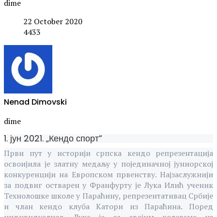
dime
22 October 2020
4433
Nenad Dimovski
dime
1. јун 2021. „Кендо спорт“
Први пут у историји српска кендо репрезентација
освоијила је златну медаљу у појединачној јуниорској
конкуренцији на Европском првенству. Најзаслужнији
за подвиг остварен у Франфурту је Лука Илић ученик
Технолошке школе у Параћину, репрезентативац Србије
и члан кендо клуба Катори из Параћина. Поред
индивидуалног, Лука је са својим колегама из