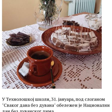
У Технолошкој школи, 31. јануара, под слоганом
"Сваког дана без дувана" обележен је Национални
дан без дуванског дима.