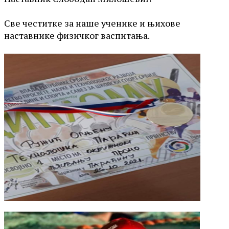
Све честитке за наше ученике и њихове
наставнике физичког васпитања.