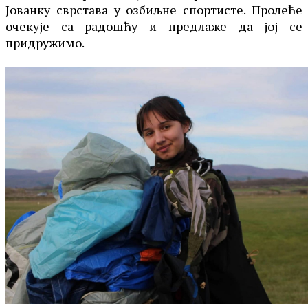
Јованку сврстава у озбиљне спортисте. Пролеће
очекује са радошћу и предлаже да јој се
придружимо.