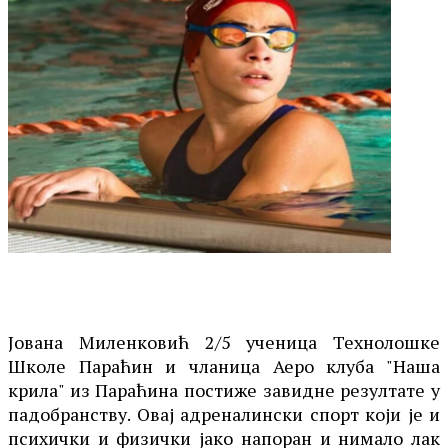
Јована Миленковић 2/5 ученица Технолошке
Школе Параћин и чланица Аеро клуба "Наша
крила" из Параћина постиже завидне резултате у
падобранству. Овај адреналински спорт који је и
психички и физички јако напоран и нимало лак