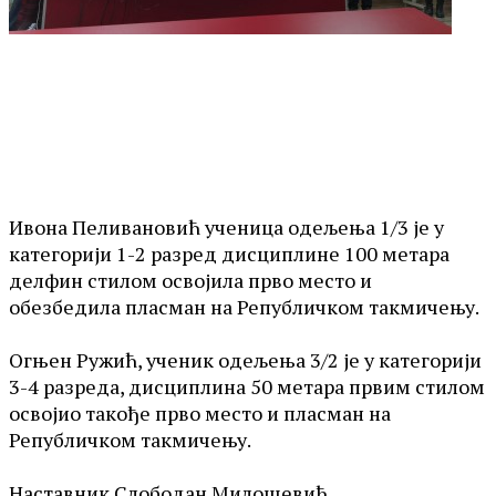
Ивона Пеливановић ученица одељења 1/3 је у
категорији 1-2 разред дисциплине 100 метара
делфин стилом освојила прво место и
обезбедила пласман на Републичком такмичењу.
Огњен Ружић, ученик одељења 3/2 је у категорији
3-4 разреда, дисциплина 50 метара првим стилом
освојио такође прво место и пласман на
Републичко
м
такмичењу.
Наставник Слободан Милошевић