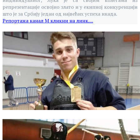
репрезентације освојио злато и у екипној конкуренцији
што је за Србију један од највећих успеха икада.
Репортажа канал М кликни на линк....