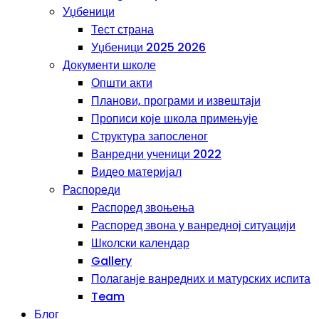
Уџбеници
Тест страна
Уџбеници 2025 2026
Документи школе
Општи акти
Планови, програми и извештаји
Прописи које школа примењује
Структура запосленог
Ванредни ученици 2022
Видео материјал
Распореди
Распоред звоњења
Распоред звона у ванредној ситуацији
Школски календар
Gallery
Полаганје ванредних и матурских испита
Team
Блог