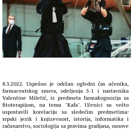
8.3.2022. Uspešno je održan ogledni čas učenika,
farmaceutskog smera, odeljenja 3-1 i nastavnika
Valentine Miletić, iz predmeta farmakognozija sa
fitoterapijom, na temu "Kafa". Učenici su vešto
uspostavili korelaciju sa sledećim predmetima:
srpski jezik i knjizevnost, istorija, informatika i
računarstvo, sociologija sa pravima gradjana, osnove