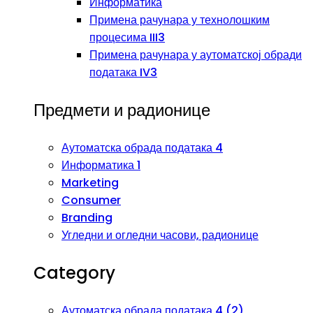
Информатика
Примена рачунара у технолошким
процесима III3
Примена рачунара у аутоматској обради
података IV3
Предмети и радионице
Аутоматска обрада података 4
Информатика 1
Marketing
Consumer
Branding
Угледни и огледни часови, радионице
Category
Аутоматска обрада података 4 (2)