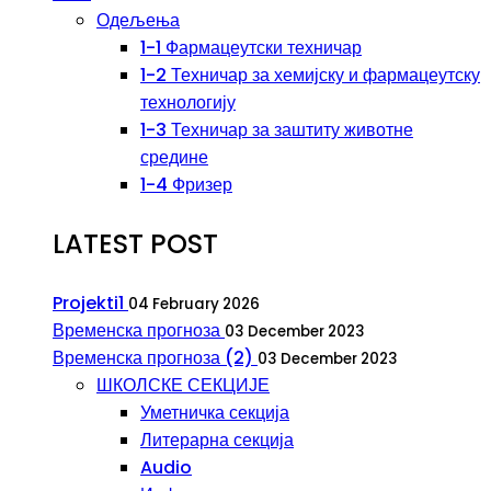
Одељења
1-1 Фармацеутски техничар
1-2 Техничар за хемијску и фармацеутску
технологију
1-3 Техничар за заштиту животне
средине
1-4 Фризер
LATEST POST
Projekti1
04 February 2026
Временска прогноза
03 December 2023
Временска прогноза (2)
03 December 2023
ШКОЛСКЕ СЕКЦИЈЕ
Уметничка секција
Литерарна секција
Audio