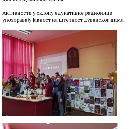
Активности у склопу едукативне радионице
упозоравају јавност на штетност дуванског дима.