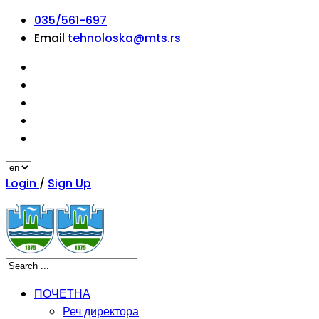
035/561-697
Email
tehnoloska@mts.rs
Login
/
Sign Up
ПОЧЕТНА
Реч директора