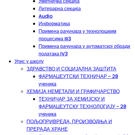
Уметничка секција
Литерарна секција
Audio
Информатика
Примена рачунара у технолошким
процесима III3
Примена рачунара у аутоматској обради
података IV3
Упис у школу
ЗДРАВСТВО И СОЦИЈАЛНА ЗАШТИТА
ФАРМАЦЕУТСКИ ТЕХНИЧАР - 28
ученика
ХЕМИЈА НЕМЕТАЛИ И ГРАФИЧАРСТВО
ТЕХНИЧАР ЗА ХЕМИЈСКУ И
ФАРМАЦЕУТСКУ ТЕХНОЛОГИЈУ - 28
ученика
ПОЉОПРИВРЕДА, ПРОИЗВОДЊА И
ПРЕРАДА ХРАНЕ