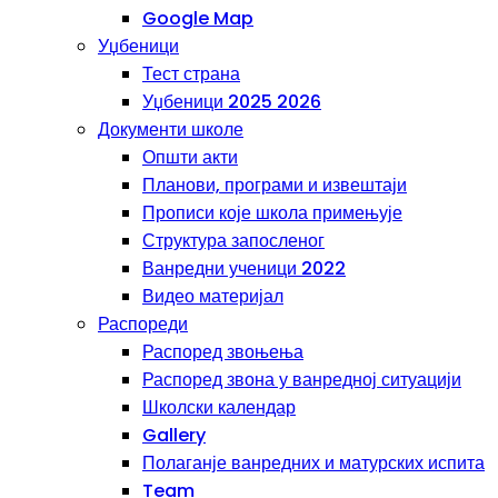
Google Map
Уџбеници
Тест страна
Уџбеници 2025 2026
Документи школе
Општи акти
Планови, програми и извештаји
Прописи које школа примењује
Структура запосленог
Ванредни ученици 2022
Видео материјал
Распореди
Распоред звоњења
Распоред звона у ванредној ситуацији
Школски календар
Gallery
Полаганје ванредних и матурских испита
Team