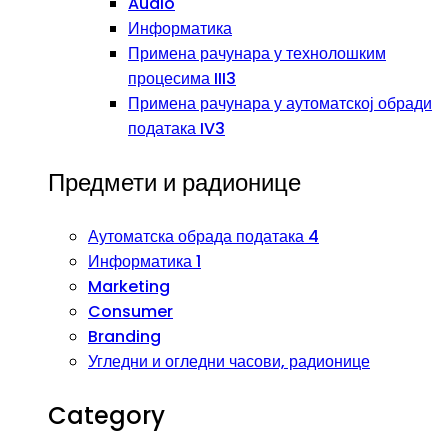
Audio
Информатика
Примена рачунара у технолошким
процесима III3
Примена рачунара у аутоматској обради
података IV3
Предмети и радионице
Аутоматска обрада података 4
Информатика 1
Marketing
Consumer
Branding
Угледни и огледни часови, радионице
Category