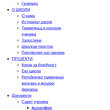
Галерија
О ШКОЛИ
О нама
Историјат школе
Такмичења и награде
ученика
Запослени
Школски простор
Портфолио наставника
ПРОЈЕКТИ
Корак за будућност
Еко школа
Републичко такмичење
женских и мушких
фризера
Документи
Савет ученика
Accordion