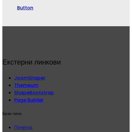
Button
Екстерни линкови
JoomShaper
Themeum
ShapeBootstrap
Page Builder
Брзи линк
Почетна