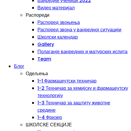
Ванредни ученици 2022
Видео материјал
Распореди
Распоред звоњења
Распоред звона у ванредној ситуацији
Школски календар
Gallery
Полаганје ванредних и матурских испита
Team
Блог
Одељења
1-1 Фармацеутски техничар
1-2 Техничар за хемијску и фармацеутску
технологију
1-3 Техничар за заштиту животне
средине
1-4 Фризер
ШКОЛСКЕ СЕКЦИЈЕ