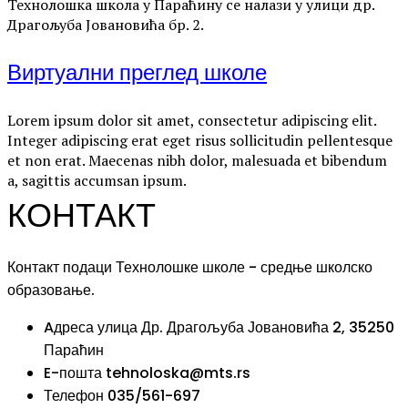
Технолошка школа у Параћину се налази у улици др.
Драгољуба Јовановића бр. 2.
Виртуални преглед школе
Lorem ipsum dolor sit amet, consectetur adipiscing elit.
Integer adipiscing erat eget risus sollicitudin pellentesque
et non erat. Maecenas nibh dolor, malesuada et bibendum
a, sagittis accumsan ipsum.
КОНТАКТ
Контакт подаци Технолошке школе - средње школско
образовање.
Aдреса
улица Др. Драгољуба Јовановића 2, 35250
Параћин
E-пошта
tehnoloska@mts.rs
Телефон
035/561-697