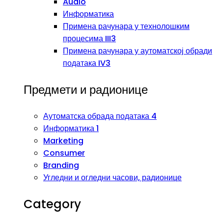
Audio
Информатика
Примена рачунара у технолошким
процесима III3
Примена рачунара у аутоматској обради
података IV3
Предмети и радионице
Аутоматска обрада података 4
Информатика 1
Marketing
Consumer
Branding
Угледни и огледни часови, радионице
Category