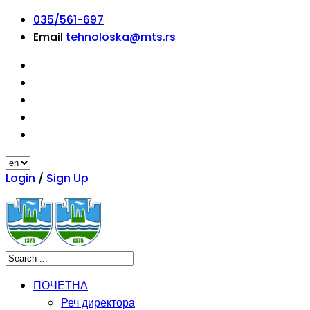
035/561-697
Email
tehnoloska@mts.rs
Login
/
Sign Up
ПОЧЕТНА
Реч директора