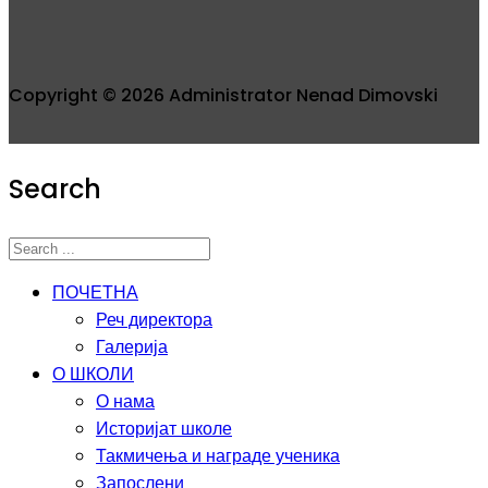
Copyright © 2026 Administrator Nenad Dimovski
Search
ПОЧЕТНА
Реч директора
Галерија
О ШКОЛИ
О нама
Историјат школе
Такмичења и награде ученика
Запослени