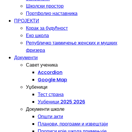
Школски простор
Портфолио наставника
ПРОЈЕКТИ
Корак за будућност
Еко школа
Републичко такмичење женских и мушких
фризера
Документи
Савет ученика
Accordion
Google Map
Уџбеници
Тест страна
Уџбеници 2025 2026
Документи школе
Општи акти
Планови, програми и извештаји
Прописи које школа примењује