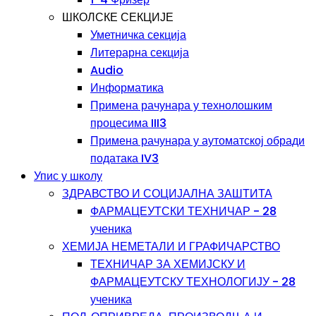
ШКОЛСКЕ СЕКЦИЈЕ
Уметничка секција
Литерарна секција
Audio
Информатика
Примена рачунара у технолошким
процесима III3
Примена рачунара у аутоматској обради
података IV3
Упис у школу
ЗДРАВСТВО И СОЦИЈАЛНА ЗАШТИТА
ФАРМАЦЕУТСКИ ТЕХНИЧАР - 28
ученика
ХЕМИЈА НЕМЕТАЛИ И ГРАФИЧАРСТВО
ТЕХНИЧАР ЗА ХЕМИЈСКУ И
ФАРМАЦЕУТСКУ ТЕХНОЛОГИЈУ - 28
ученика