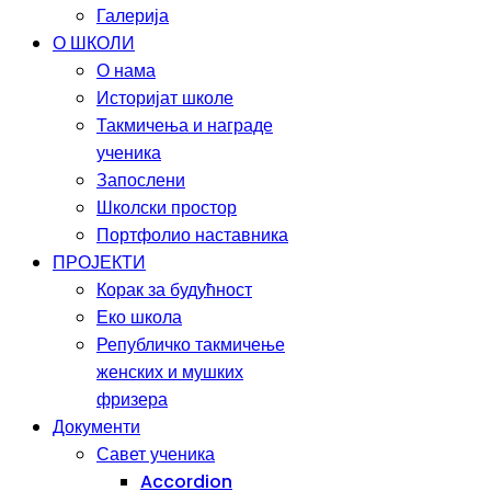
Галерија
О ШКОЛИ
О нама
Историјат школе
Такмичења и награде
ученика
Запослени
Школски простор
Портфолио наставника
ПРОЈЕКТИ
Корак за будућност
Еко школа
Републичко такмичење
женских и мушких
фризера
Документи
Савет ученика
Accordion