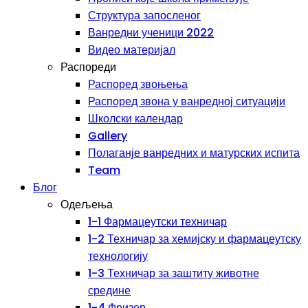
Структура запосленог
Ванредни ученици 2022
Видео материјал
Распореди
Распоред звоњења
Распоред звона у ванредној ситуацији
Школски календар
Gallery
Полаганје ванредних и матурских испита
Team
Блог
Одељења
1-1 Фармацеутски техничар
1-2 Техничар за хемијску и фармацеутску
технологију
1-3 Техничар за заштиту животне
средине
1-4 Фризер