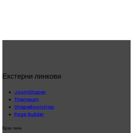
Екстерни линкови
JoomShaper
Themeum
ShapeBootstrap
Page Builder
Брзи линк