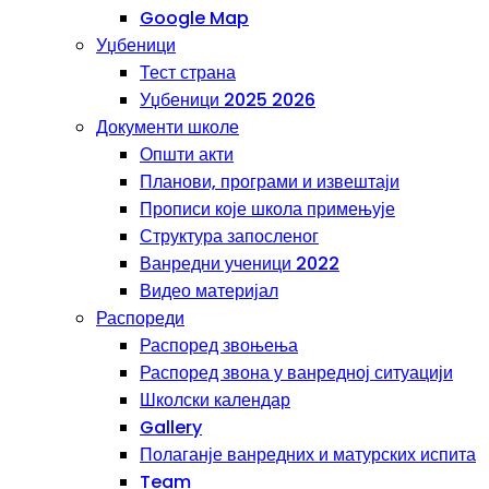
Google Map
Уџбеници
Тест страна
Уџбеници 2025 2026
Документи школе
Општи акти
Планови, програми и извештаји
Прописи које школа примењује
Структура запосленог
Ванредни ученици 2022
Видео материјал
Распореди
Распоред звоњења
Распоред звона у ванредној ситуацији
Школски календар
Gallery
Полаганје ванредних и матурских испита
Team