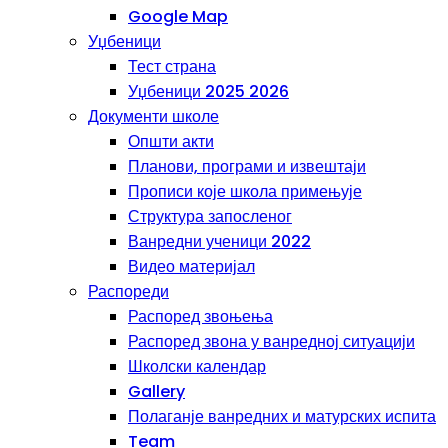
Google Map
Уџбеници
Тест страна
Уџбеници 2025 2026
Документи школе
Општи акти
Планови, програми и извештаји
Прописи које школа примењује
Структура запосленог
Ванредни ученици 2022
Видео материјал
Распореди
Распоред звоњења
Распоред звона у ванредној ситуацији
Школски календар
Gallery
Полаганје ванредних и матурских испита
Team