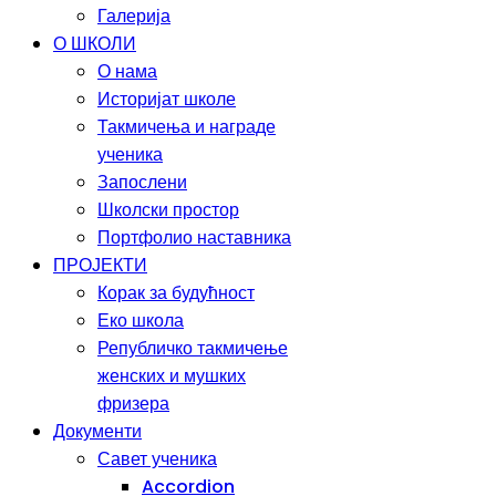
Галерија
О ШКОЛИ
О нама
Историјат школе
Такмичења и награде
ученика
Запослени
Школски простор
Портфолио наставника
ПРОЈЕКТИ
Корак за будућност
Еко школа
Републичко такмичење
женских и мушких
фризера
Документи
Савет ученика
Accordion