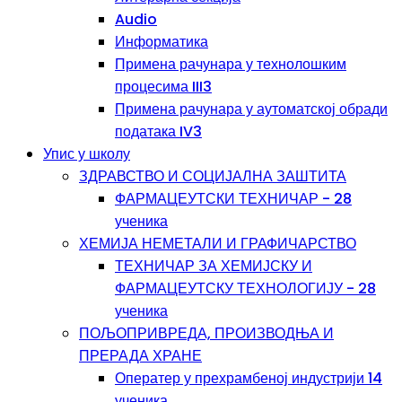
Audio
Информатика
Примена рачунара у технолошким
процесима III3
Примена рачунара у аутоматској обради
података IV3
Упис у школу
ЗДРАВСТВО И СОЦИЈАЛНА ЗАШТИТА
ФАРМАЦЕУТСКИ ТЕХНИЧАР - 28
ученика
ХЕМИЈА НЕМЕТАЛИ И ГРАФИЧАРСТВО
ТЕХНИЧАР ЗА ХЕМИЈСКУ И
ФАРМАЦЕУТСКУ ТЕХНОЛОГИЈУ - 28
ученика
ПОЉОПРИВРЕДА, ПРОИЗВОДЊА И
ПРЕРАДА ХРАНЕ
Оператер у прехрамбеној индустрији 14
ученика