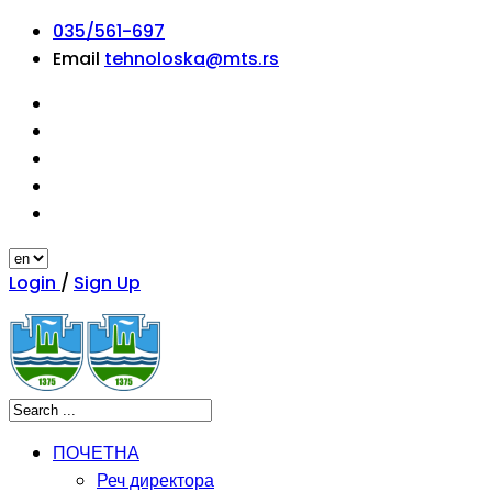
035/561-697
Email
tehnoloska@mts.rs
Login
/
Sign Up
ПОЧЕТНА
Реч директора