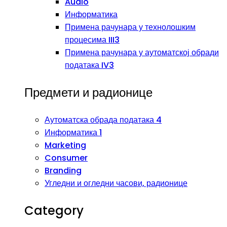
Audio
Информатика
Примена рачунара у технолошким
процесима III3
Примена рачунара у аутоматској обради
података IV3
Предмети и радионице
Аутоматска обрада података 4
Информатика 1
Marketing
Consumer
Branding
Угледни и огледни часови, радионице
Category