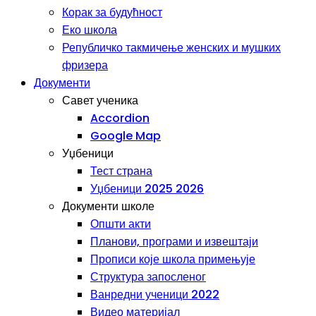
Корак за будућност
Еко школа
Републичко такмичење женских и мушких
фризера
Документи
Савет ученика
Accordion
Google Map
Уџбеници
Тест страна
Уџбеници 2025 2026
Документи школе
Општи акти
Планови, програми и извештаји
Прописи које школа примењује
Структура запосленог
Ванредни ученици 2022
Видео материјал