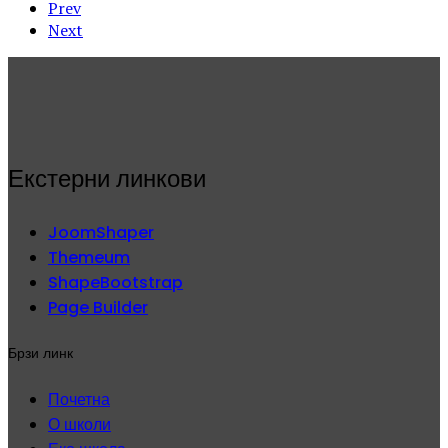
Prev
Next
Екстерни линкови
JoomShaper
Themeum
ShapeBootstrap
Page Builder
Брзи линк
Почетна
О школи