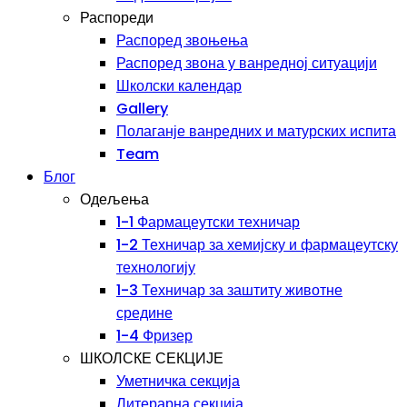
Распореди
Распоред звоњења
Распоред звона у ванредној ситуацији
Школски календар
Gallery
Полаганје ванредних и матурских испита
Team
Блог
Одељења
1-1 Фармацеутски техничар
1-2 Техничар за хемијску и фармацеутску
технологију
1-3 Техничар за заштиту животне
средине
1-4 Фризер
ШКОЛСКЕ СЕКЦИЈЕ
Уметничка секција
Литерарна секција