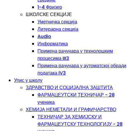
1-4 Фризер
ШКОЛСКЕ СЕКЦИЈЕ
Уметничка секција
Литерарна секција
Audio
Информатика
Примена рачунара у технолошким
процесима III3
Примена рачунара у аутоматској обради
података IV3
Упис у школу
ЗДРАВСТВО И СОЦИЈАЛНА ЗАШТИТА
ФАРМАЦЕУТСКИ ТЕХНИЧАР - 28
ученика
ХЕМИЈА НЕМЕТАЛИ И ГРАФИЧАРСТВО
ТЕХНИЧАР ЗА ХЕМИЈСКУ И
ФАРМАЦЕУТСКУ ТЕХНОЛОГИЈУ - 28