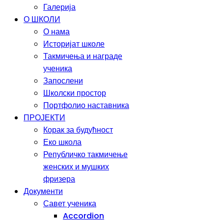
Галерија
О ШКОЛИ
О нама
Историјат школе
Такмичења и награде
ученика
Запослени
Школски простор
Портфолио наставника
ПРОЈЕКТИ
Корак за будућност
Еко школа
Републичко такмичење
женских и мушких
фризера
Документи
Савет ученика
Accordion