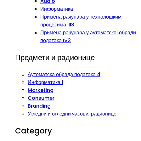
Audio
Информатика
Примена рачунара у технолошким
процесима III3
Примена рачунара у аутоматској обради
података IV3
Предмети и радионице
Аутоматска обрада података 4
Информатика 1
Marketing
Consumer
Branding
Угледни и огледни часови, радионице
Category