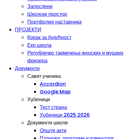
Запослени
Школски простор
Портфолио наставника
ПРОЈЕКТИ
Корак за будућност
Еко школа
Републичко такмичење женских и мушких
фризера
Документи
Савет ученика
Accordion
Google Map
Уџбеници
Тест страна
Уџбеници 2025 2026
Документи школе
Општи акти
Планови, програми и извештаји