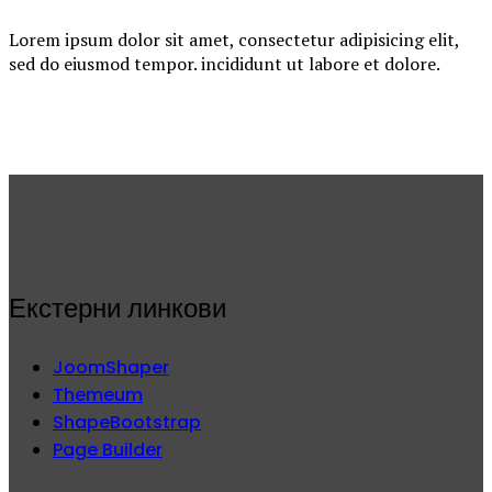
Lorem ipsum dolor sit amet, consectetur adipisicing elit,
sed do eiusmod tempor. incididunt ut labore et dolore.
Екстерни линкови
JoomShaper
Themeum
ShapeBootstrap
Page Builder