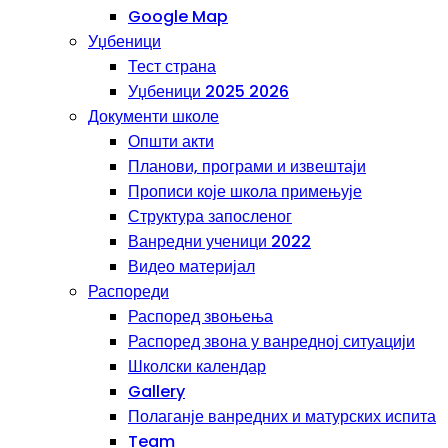
Google Map
Уџбеници
Тест страна
Уџбеници 2025 2026
Документи школе
Општи акти
Планови, програми и извештаји
Прописи које школа примењује
Структура запосленог
Ванредни ученици 2022
Видео материјал
Распореди
Распоред звоњења
Распоред звона у ванредној ситуацији
Школски календар
Gallery
Полаганје ванредних и матурских испита
Team