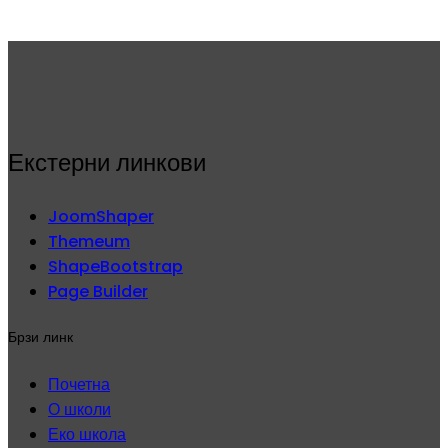
Екстерни линкови
JoomShaper
Themeum
ShapeBootstrap
Page Builder
Брзи линк
Почетна
О школи
Еко школа