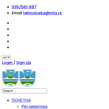
035/561-697
Email
tehnoloska@mts.rs
Login
/
Sign Up
ПОЧЕТНА
Реч директора