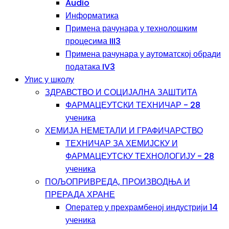
Audio
Информатика
Примена рачунара у технолошким
процесима III3
Примена рачунара у аутоматској обради
података IV3
Упис у школу
ЗДРАВСТВО И СОЦИЈАЛНА ЗАШТИТА
ФАРМАЦЕУТСКИ ТЕХНИЧАР - 28
ученика
ХЕМИЈА НЕМЕТАЛИ И ГРАФИЧАРСТВО
ТЕХНИЧАР ЗА ХЕМИЈСКУ И
ФАРМАЦЕУТСКУ ТЕХНОЛОГИЈУ - 28
ученика
ПОЉОПРИВРЕДА, ПРОИЗВОДЊА И
ПРЕРАДА ХРАНЕ
Оператер у прехрамбеној индустрији 14
ученика