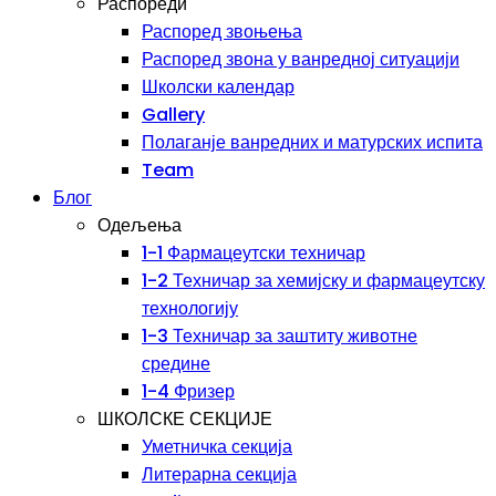
Распореди
Распоред звоњења
Распоред звона у ванредној ситуацији
Школски календар
Gallery
Полаганје ванредних и матурских испита
Team
Блог
Одељења
1-1 Фармацеутски техничар
1-2 Техничар за хемијску и фармацеутску
технологију
1-3 Техничар за заштиту животне
средине
1-4 Фризер
ШКОЛСКЕ СЕКЦИЈЕ
Уметничка секција
Литерарна секција