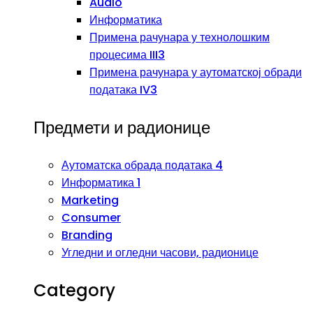
Audio
Информатика
Примена рачунара у технолошким
процесима III3
Примена рачунара у аутоматској обради
података IV3
Предмети и радионице
Аутоматска обрада података 4
Информатика 1
Marketing
Consumer
Branding
Угледни и огледни часови, радионице
Category