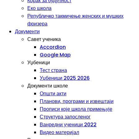
Корак за будућност
Еко школа
Републичко такмичење женских и мушких
фризера
Документи
Савет ученика
Accordion
Google Map
Уџбеници
Тест страна
Уџбеници 2025 2026
Документи школе
Општи акти
Планови, програми и извештаји
Прописи које школа примењује
Структура запосленог
Ванредни ученици 2022
Видео материјал