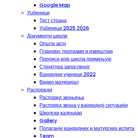
Google Map
Уџбеници
Тест страна
Уџбеници 2025 2026
Документи школе
Општи акти
Планови, програми и извештаји
Прописи које школа примењује
Структура запосленог
Ванредни ученици 2022
Видео материјал
Распореди
Распоред звоњења
Распоред звона у ванредној ситуацији
Школски календар
Gallery
Полаганје ванредних и матурских испита
Team