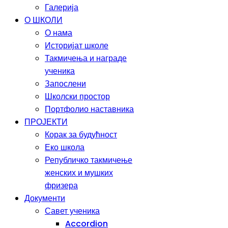
Галерија
О ШКОЛИ
О нама
Историјат школе
Такмичења и награде
ученика
Запослени
Школски простор
Портфолио наставника
ПРОЈЕКТИ
Корак за будућност
Еко школа
Републичко такмичење
женских и мушких
фризера
Документи
Савет ученика
Accordion