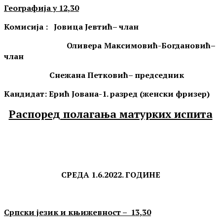
Географија у
1
2
,
3
0
Комисија : Јовица Јевтић– члан
Оливера Максимовић-Богдановић
–
члан
Снежана Петковић– председник
Кандидат: Ерић Јована-1. разред (женски фризер)
Распоред полагања матурких испита
СРЕДА
1
.
6.
202
2
. ГОДИНЕ
Српски језик и књижевност –
13
,
3
0