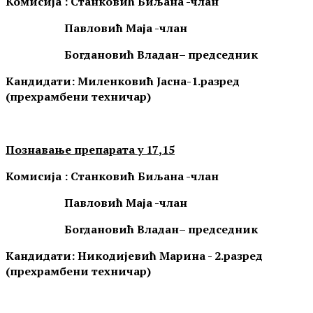
Комисија :
Станковић Биљана -
члан
Павловић Маја -
члан
Богдановић Владан
– председник
Кандидати: Миленковић Јасна-1.разред
(прехрамбени техничар)
Познавање препарата у 17
,
15
Комисија :
Станковић Биљана -
члан
Павловић Маја -
члан
Богдановић Владан
– председник
Кандидати: Никодијевић Марина - 2.разред
(прехрамбени техничар)