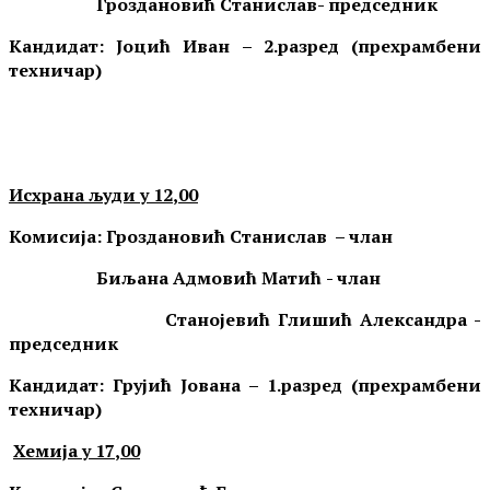
Гроздановић Станислав- председник
Кандидат: Јоцић Иван – 2.разред (прехрамбени
техничар)
Исхрана људи у 1
2
,00
Комисија:
Гроздановић Станислав
– члан
Биљана Адмовић Матић
- члан
Станојевић Глишић Александра -
председник
Кандидат: Грујић Јована – 1.разред (прехрамбени
техничар)
Хемија у 17
,
00