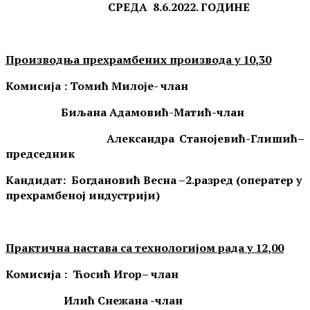
СРЕДА
8
.
6
.202
2
. ГОДИН
Е
Производња прехрамбених производа
у
10
,
3
0
Комисија :
Томић Милоје
- члан
Биљана Адамовић-Матић-чл
ан
Александра Станојевић-Глишић
–
председник
Кандидат: Богдановић Весна –2.разред (оператер у
прехрамбеној индустрији)
Практична настава са технологијом рада у 12
,
0
0
Комисија :
Ћосић Игор
– члан
Илић Снежана -
члан