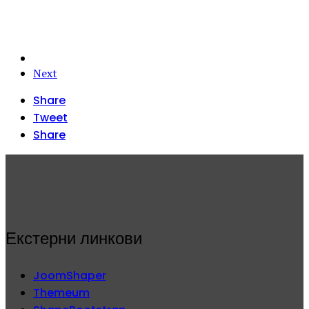
Next
Share
Tweet
Share
Екстерни линкови
JoomShaper
Themeum