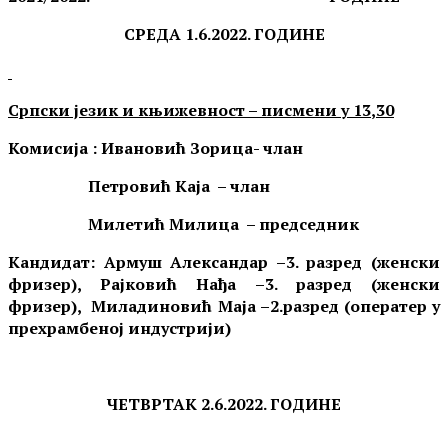
СРЕДА 1
.
6.
202
2
. ГОДИНЕ
Српски језик и књижевност – писмени у
13
,
3
0
Комисија :
Ивановић Зорица
- члан
Петровић
Каја
– члан
Милетић Милица
– председни
к
Кандидат:
Армуш Александар –3. разред (женски
фризер), Рајковић Нађа –3. разред (женски
фризер), Миладиновић Маја –2.разред (оператер у
прехрамбеној индустрији)
ЧЕТВРТАК 2
.6
.202
2
. ГОДИНЕ