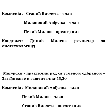
Комисија : Станић Виолета – члан
Милановић Анђелка
– члан
Пекић Милош– председник
Кандидат:
Динић Милена (техничар за
биотехнологију).
Матурски - практични рад са усменом о
дбраном
–
Загађивање и заштита тла-
13,30
Комисија :
Милановић Анђелка
– члан
Пекић Милош
– члан
Станић Виолета
– председник