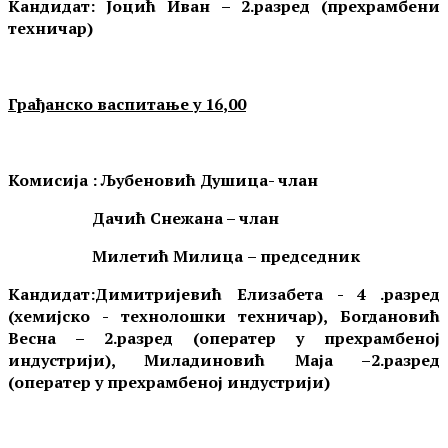
Кандидат:
Јоцић Иван – 2.разред (прехрамбени
техничар)
Грађанско васпитање
у
16
,
00
Комисија :
Љубеновић Душица
- члан
Дачић Снежана – члан
Милетић
Милица
– председник
Кандидат:
Димитријевић Елизабета - 4 .разред
(хемијско - технолошки техничар), Богдановић
Весна – 2.разред (оператер у прехрамбеној
индустрији), Миладиновић Маја –2.разред
(оператер у прехрамбеној индустрији)