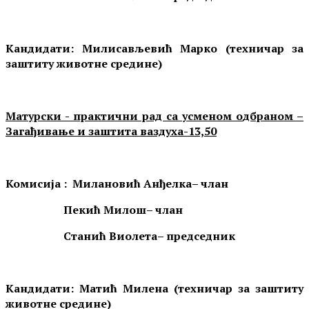
Кандидати:
Милисављевић Марко (техничар за
заштиту животне средине)
Матурски - практични рад са усменом о
дбраном
–
Загађивање и заштита ваздуха-
13,
5
0
Комисија :
Милановић Анђелка
– члан
Пекић Милош
– члан
Станић Виолета
– председник
Кандидати:
Матић Милена (техничар за заштиту
животне средине)