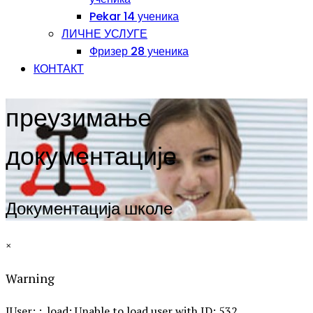
Pekar 14 ученика
ЛИЧНЕ УСЛУГЕ
Фризер 28 ученика
КОНТАКТ
преузимање
документације
Документација школе
×
Warning
JUser: :_load: Unable to load user with ID: 532