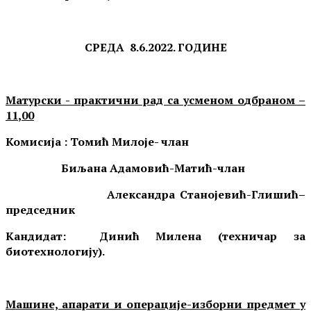
СРЕДА
8
.
6
.202
2
. ГОДИН
Е
Матурски - практични рад са усменом о
дбраном
–
11
,
0
0
Комисија :
Томић Милоје
- члан
Биљана Адамовић-Матић-чл
ан
Александра Станојевић-Глишић
–
председник
Кандидат: Динић Милена (техничар за
биотехнологију).
Машине, апарати и операције-изборни предмет у