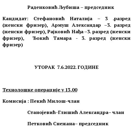
Раденковић Љубиша
– председник
Кандидат: Стефановић Наталија – 3 .разред
(женски фризер), Армуш Александар –3. разред
(женски фризер), Рајковић Нађа –3. разред (женски
фризер), Ђокић Тамара - 3. разред (женски
фризер)
УТОРАК
7.6
.202
2
. ГОДИНЕ
Технолошке операције
у
13
,
00
Комисија :
Пекић Милош-чл
ан
Станојевић-Глишић Александра
– члан
Петковић Снежана
– председник