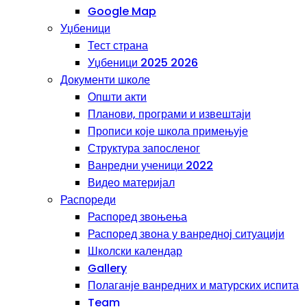
Google Map
Уџбеници
Тест страна
Уџбеници 2025 2026
Документи школе
Општи акти
Планови, програми и извештаји
Прописи које школа примењује
Структура запосленог
Ванредни ученици 2022
Видео материјал
Распореди
Распоред звоњења
Распоред звона у ванредној ситуацији
Школски календар
Gallery
Полаганје ванредних и матурских испита
Team