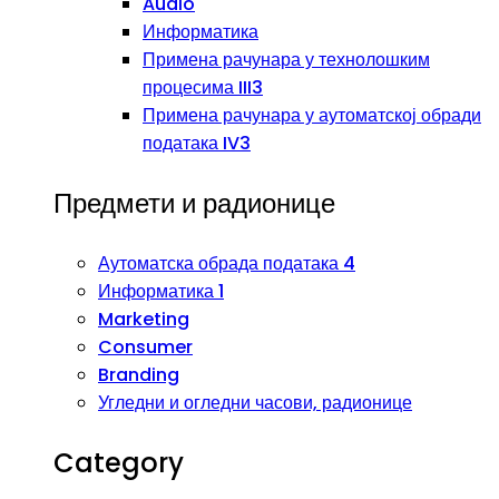
Audio
Информатика
Примена рачунара у технолошким
процесима III3
Примена рачунара у аутоматској обради
података IV3
Предмети и радионице
Аутоматска обрада података 4
Информатика 1
Marketing
Consumer
Branding
Угледни и огледни часови, радионице
Category