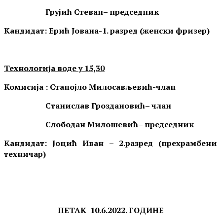
Грујић Стеван
– председник
Кандидат: Ерић Јована-1. разред (женски фризер)
Технологија воде
у
15
,
30
Комисија :
Станојло Милосављевић-чл
ан
Станислав Гроздановић
– члан
Слободан Милошевић
– председник
Кандидат:
Јоцић Иван – 2.разред (прехрамбени
техничар)
ПЕТАК
10
.
6
.202
2
. ГОДИН
Е