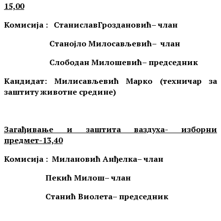
15,00
Комисија : СтаниславГроздановић– члан
Станојло Милосављевић– члан
Слободан Милошевић– председник
Кандидат:
Милисављевић Марко (техничар за
заштиту животне средине)
Загађивање и заштита ваздуха- изборни
предмет-1
3,
4
0
Комисија :
Милановић Анђелка
– члан
Пекић Милош
– члан
Станић Виолета
– председник