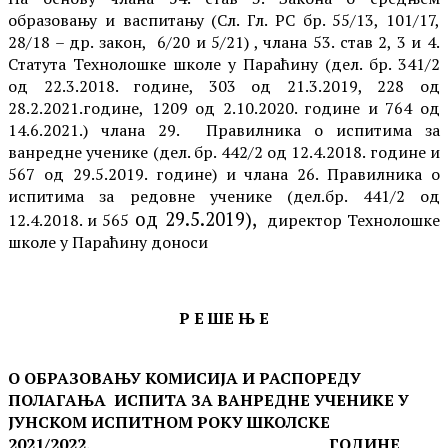
образовању и васпитању (Сл. Гл. РС бр. 55/13, 101/17,
28/18 – др. закон, 6/20
и 5/21
) , члана 53. став 2, 3 и 4.
Статута Технолошке школе у Параћину (дел. бр. 341/2
од 22.3.2018. године, 303 од 21.3.2019
,
228 од
28.2.2021.године,
1209 од 2.10.2020.
године
и 764 од
14.6.2021.
) члана 29. Правилника о испитима за
ванредне
ученике (дел. бр. 442/2 од 12.4.2018. године и
567 од 29.5.2019. године)
и члана 26. Правилника о
испитима за редовне ученике (дел.бр. 441/2 од
од 29.5.2019),
12.4.2018. и 565
директор Технолошке
школе у Параћину доноси
Р Е ШЕ Њ Е
О ОБРАЗОВАЊУ КОМИСИЈА И РАСПОРЕДУ
ПОЛАГАЊА ИСПИТА ЗА
ВАНРЕДНЕ УЧЕНИКЕ У
Ј
УНСКОМ
ИСПИТНОМ РОКУ
ШКОЛСКЕ
2021/2022.
ГОДИНЕ