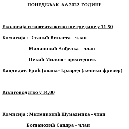
ПОНЕДЕЉАК
6.6
.202
2
. ГОДИНЕ
Екологија и заштита животне средине у 11,30
Комисија : Станић Виолета – члан
Милановић Анђелка
– члан
Пекић Милош– председник
Кандидат:
Ерић Јована–1.разред (женски фризер)
Књиговодство
у
14
,
00
Комисија :
Миленковић Шумадинка
- члан
Богдановић Сандра – члан