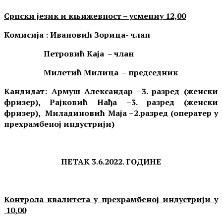
Српски језик и књижевност – усмениу
12,00
Комисија :
Ивановић Зорица
- члан
Петровић
Каја
– члан
Милетић Милица
– председни
к
Кандидат:
Армуш Александар –3. разред (женски
фризер), Рајковић Нађа –3. разред (женски
фризер), Миладиновић Маја –2.разред (оператер у
прехрамбеној индустрији)
ПЕТАК 3
.6
.202
2
. ГОДИНЕ
Контрола квалитета у прехрамбеној индустрији у
10
,00