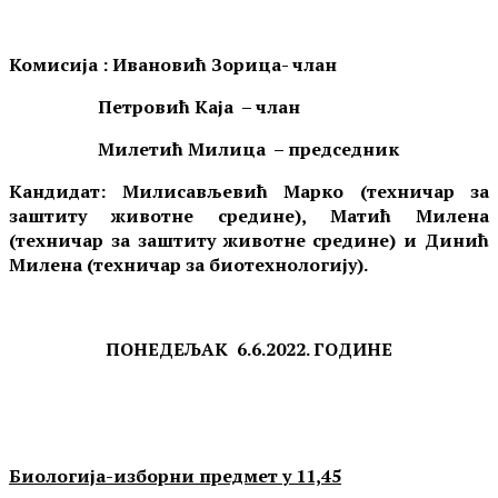
Комисија :
Ивановић Зорица
- члан
Петровић
Каја
– члан
Милетић Милица
– председни
к
Кандидат:
Милисављевић Марко (техничар за
заштиту животне средине), Матић Милена
(техничар за заштиту животне средине) и Динић
Милена (техничар за биотехнологију).
ПОНЕДЕЉАК
6.6
.202
2
. ГОДИНЕ
Биологија-изборни предмет у 11,45