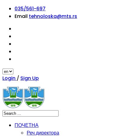
035/561-697
Email
tehnoloska@mts.rs
Login
/
Sign Up
ПОЧЕТНА
Реч директора