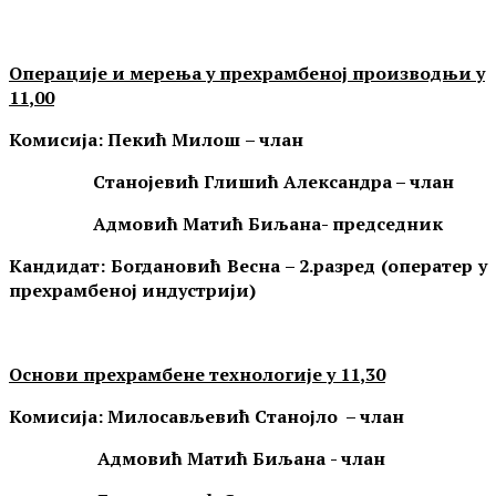
Операције и мерења у прехрамбеној производњи у
1
1
,00
Комисија:
Пекић Милош
– члан
Станојевић Глишић Александра – члан
Адмовић Матић
Биљана- председник
Кандидат: Богдановић Весна – 2.разред (оператер у
прехрамбеној индустрији)
Основи прехрамбене технологије у 1
1
,30
Комисија:
Милосављевић Станојло – члан
Адмовић Матић
Биљана
- члан