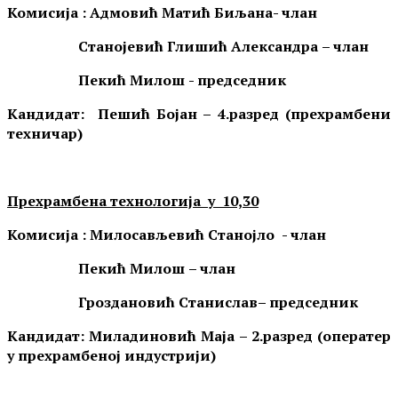
Комисија : Адмовић Матић
Биљана- члан
Станојевић Глишић Александра
– члан
Пекић Милош
-
председник
Кандидат:
Пешић Бојан – 4.разред (прехрамбени
техничар)
Прехрамбена технологија у
1
0,
30
Комисија : Милосављевић Станојло
- члан
Пекић Милош
– члан
Гроздановић Станислав
– председник
Кандидат:
Миладиновић Маја – 2.разред (оператер
у прехрамбеној индустрији)