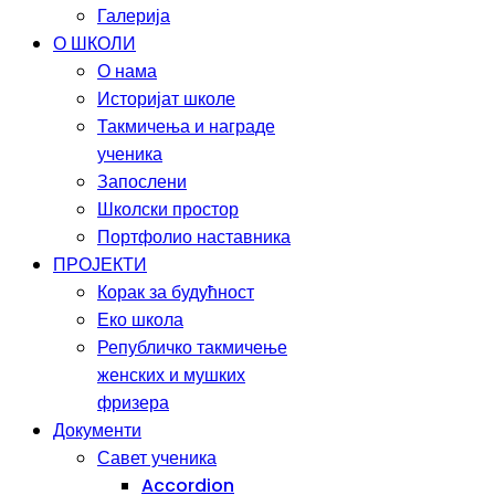
Галерија
О ШКОЛИ
О нама
Историјат школе
Такмичења и награде
ученика
Запослени
Школски простор
Портфолио наставника
ПРОЈЕКТИ
Корак за будућност
Еко школа
Републичко такмичење
женских и мушких
фризера
Документи
Савет ученика
Accordion