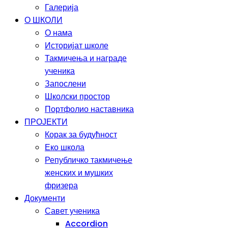
Галерија
О ШКОЛИ
О нама
Историјат школе
Такмичења и награде
ученика
Запослени
Школски простор
Портфолио наставника
ПРОЈЕКТИ
Корак за будућност
Еко школа
Републичко такмичење
женских и мушких
фризера
Документи
Савет ученика
Accordion