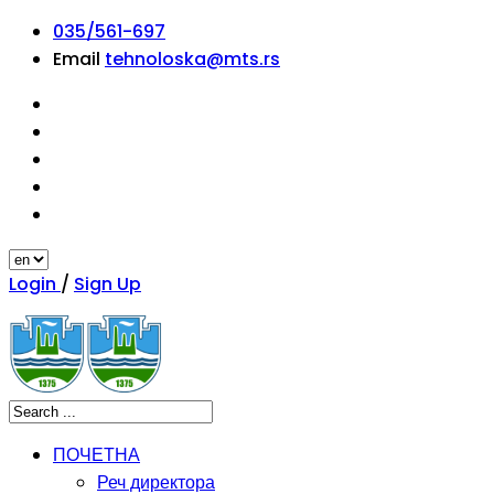
035/561-697
Email
tehnoloska@mts.rs
Login
/
Sign Up
ПОЧЕТНА
Реч директора