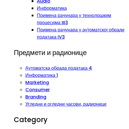
Audio
Информатика
Примена рачунара у технолошким
процесима III3
Примена рачунара у аутоматској обради
података IV3
Предмети и радионице
Аутоматска обрада података 4
Информатика 1
Marketing
Consumer
Branding
Угледни и огледни часови, радионице
Category