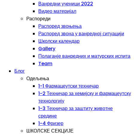
Ванредни ученици 2022
Видео материјал
Распореди
Распоред звоњења
Распоред звона у ванредној ситуацији
Школски календар
Gallery
Полаганје ванредних и матурских испита
Team
Блог
Одељења
1-1 Фармацеутски техничар
1-2 Техничар за хемијску и фармацеутску
технологију
1-3 Техничар за заштиту животне
средине
1-4 Фризер
ШКОЛСКЕ СЕКЦИЈЕ