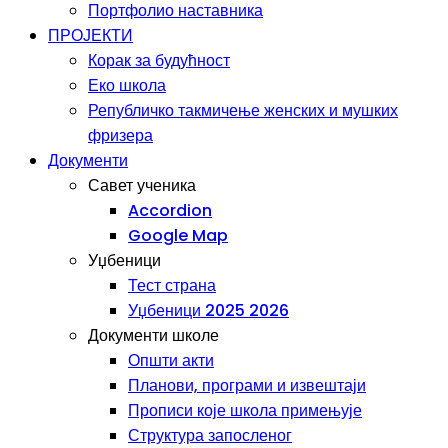
Портфолио наставника
ПРОЈЕКТИ
Корак за будућност
Еко школа
Републичко такмичење женских и мушких
фризера
Документи
Савет ученика
Accordion
Google Map
Уџбеници
Тест страна
Уџбеници 2025 2026
Документи школе
Општи акти
Планови, програми и извештаји
Прописи које школа примењује
Структура запосленог