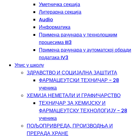
Уметничка секција
Литерарна секција
Audio
Информатика
Примена рачунара у технолошким
процесима III3
Примена рачунара у аутоматској обради
података IV3
Упис у школу
ЗДРАВСТВО И СОЦИЈАЛНА ЗАШТИТА
ФАРМАЦЕУТСКИ ТЕХНИЧАР - 28
ученика
ХЕМИЈА НЕМЕТАЛИ И ГРАФИЧАРСТВО
ТЕХНИЧАР ЗА ХЕМИЈСКУ И
ФАРМАЦЕУТСКУ ТЕХНОЛОГИЈУ - 28
ученика
ПОЉОПРИВРЕДА, ПРОИЗВОДЊА И
ПРЕРАДА ХРАНЕ