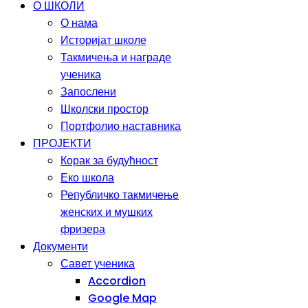
О ШКОЛИ
О нама
Историјат школе
Такмичења и награде
ученика
Запослени
Школски простор
Портфолио наставника
ПРОЈЕКТИ
Корак за будућност
Еко школа
Републичко такмичење
женских и мушких
фризера
Документи
Савет ученика
Accordion
Google Map