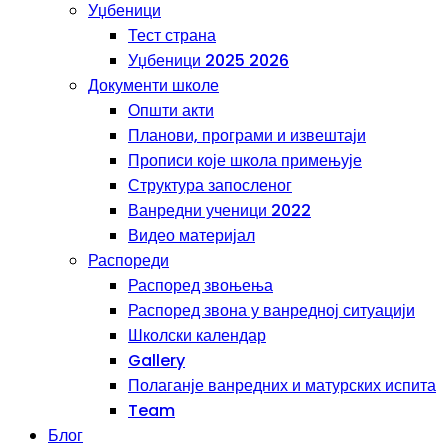
Уџбеници
Тест страна
Уџбеници 2025 2026
Документи школе
Општи акти
Планови, програми и извештаји
Прописи које школа примењује
Структура запосленог
Ванредни ученици 2022
Видео материјал
Распореди
Распоред звоњења
Распоред звона у ванредној ситуацији
Школски календар
Gallery
Полаганје ванредних и матурских испита
Team
Блог