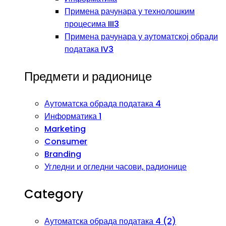
Примена рачунара у технолошким
процесима III3
Примена рачунара у аутоматској обради
података IV3
Предмети и радионице
Аутоматска обрада података 4
Информатика 1
Marketing
Consumer
Branding
Угледни и огледни часови, радионице
Category
Аутоматска обрада података 4 (2)